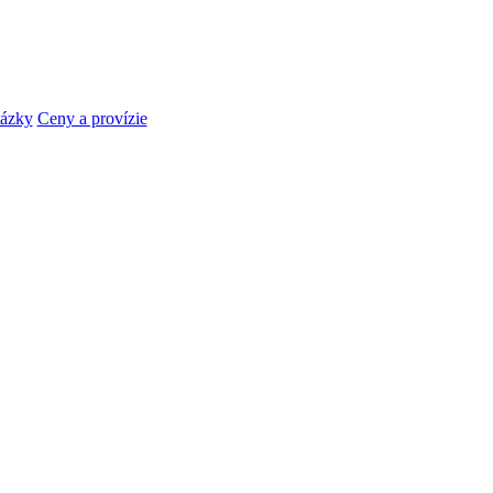
tázky
Ceny a provízie