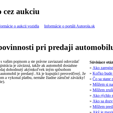
o cez aukciu
formácie o aukcii vozidla
Informácie o portáli Autorola.sk
ovinnosti pri predaji automobil
s vašim popisom a ste právne zaviazaní odovzdať
Súvisiace otá
istrácia je záväzná, takže ak automobil dosiahne
»
Ako zaregis
redaj dohodnutý akýmkoľvek iným spôsobom
»
Koľko bude 
 automobil je predaný. Ak je kupujúci presvedčený, že
om a vykonal platbu, nemáte žiadne záručné záväzky!
»
Čo sa stane 
ie).
»
Môžem si na
»
Môžem zrušiť
»
Ako rýchlo s
»
Ako sa dozvi
»
Môžem predá
»
Aký je maxi