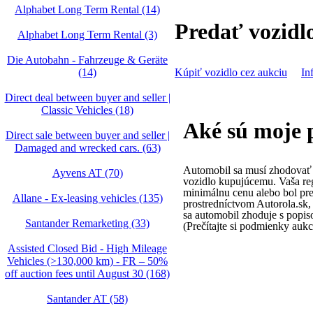
Alphabet Long Term Rental (14)
Predať vozidl
Alphabet Long Term Rental (3)
Die Autobahn - Fahrzeuge & Geräte
(14)
Kúpiť vozidlo cez aukciu
In
Direct deal between buyer and seller |
Classic Vehicles (18)
Aké sú moje p
Direct sale between buyer and seller |
Damaged and wrecked cars. (63)
Automobil sa musí zhodovať 
Ayvens AT (70)
vozidlo kupujúcemu. Vaša reg
minimálnu cenu alebo bol p
Allane - Ex-leasing vehicles (135)
prostredníctvom Autorola.sk,
sa automobil zhoduje s popis
Santander Remarketing (33)
(Prečítajte si podmienky aukc
Assisted Closed Bid - High Mileage
Vehicles (>130,000 km) - FR – 50%
off auction fees until August 30 (168)
Santander AT (58)