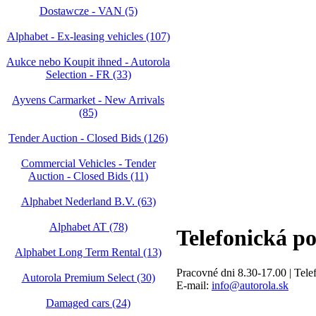
Dostawcze - VAN (5)
Alphabet - Ex-leasing vehicles (107)
Aukce nebo Koupit ihned - Autorola
Selection - FR (33)
Ayvens Carmarket - New Arrivals
(85)
Tender Auction - Closed Bids (126)
Commercial Vehicles - Tender
Auction - Closed Bids (11)
Alphabet Nederland B.V. (63)
Alphabet AT (78)
Telefonická p
Alphabet Long Term Rental (13)
Pracovné dni 8.30-17.00 | Tele
Autorola Premium Select (30)
E-mail:
info@autorola.sk
Damaged cars (24)