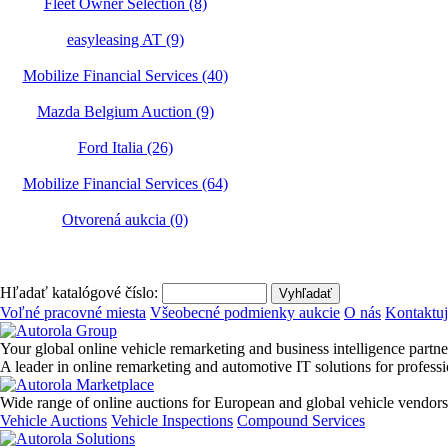
Fleet Owner Selection (8)
easyleasing AT (9)
Mobilize Financial Services (40)
Mazda Belgium Auction (9)
Ford Italia (26)
Mobilize Financial Services (64)
Otvorená aukcia (0)
Hľadať katalógové číslo:
Voľné pracovné miesta
Všeobecné podmienky aukcie
O nás
Kontaktuj
Your global online vehicle remarketing and business intelligence partne
A leader in online remarketing and automotive IT solutions for profess
Wide range of online auctions for European and global vehicle vendors
Vehicle Auctions
Vehicle Inspections
Compound Services