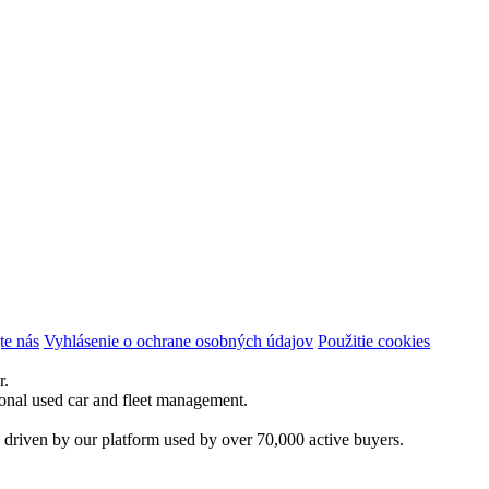
te nás
Vyhlásenie o ochrane osobných údajov
Použitie cookies
r.
ional used car and fleet management.
 driven by our platform used by over 70,000 active buyers.