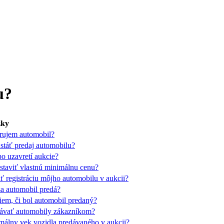
u?
zky
trujem automobil?
stáť predaj automobilu?
po uzavretí aukcie?
staviť vlastnú minimálnu cenu?
 registráciu môjho automobilu v aukcii?
a automobil predá?
em, či bol automobil predaný?
vať automobily zákazníkom?
málny vek vozidla predávaného v aukcii?