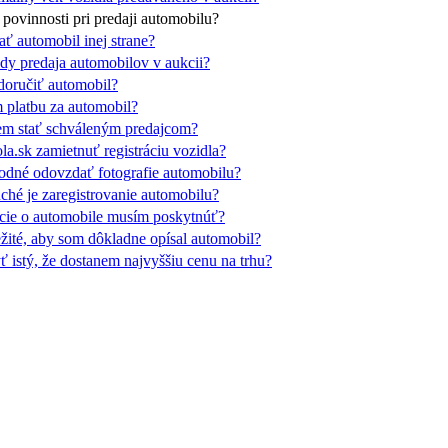
povinnosti pri predaji automobilu?
 automobil inej strane?
dy predaja automobilov v aukcii?
oručiť automobil?
 platbu za automobil?
m stať schváleným predajcom?
a.sk zamietnuť registráciu vozidla?
odné odovzdať fotografie automobilu?
hé je zaregistrovanie automobilu?
cie o automobile musím poskytnúť?
ežité, aby som dôkladne opísal automobil?
 istý, že dostanem najvyššiu cenu na trhu?