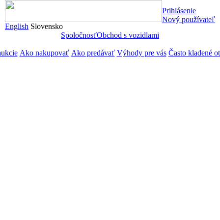
Prihlásenie
Nový používateľ
English
Slovensko
Spoločnosť
Obchod s vozidlami
aukcie
Ako nakupovať
Ako predávať
Výhody pre vás
Často kladené o