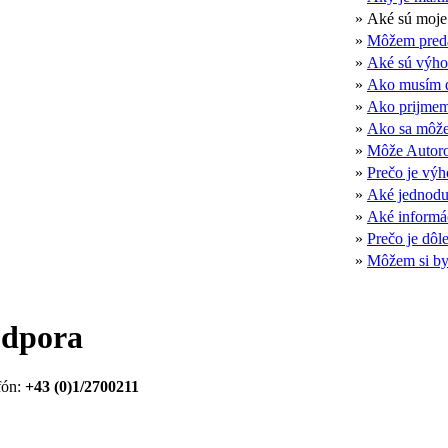
»
Aké sú moje 
»
Môžem predať
»
Aké sú výho
»
Ako musím d
»
Ako prijmem
»
Ako sa môže
»
Môže Autorol
»
Prečo je výh
»
Aké jednoduc
»
Aké informá
»
Prečo je dôl
»
Môžem si byť
odpora
fón:
+43 (0)1/2700211