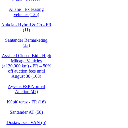
Allane - Ex-leasing
vehicles (135)
Aukcia - Hybrid & Co - FR
(11)
Santander Remarketing
(33)
Assisted Closed Bid - High
Mileage Vehicles
(>130,000 km) - FR – 50%
off auction fees until
August 30 (168)
Ayvens FSP Normal
Auction (47)
Kúpiť teraz - FR (16)
Santander AT (58)
Dostawcze - VAN (5)