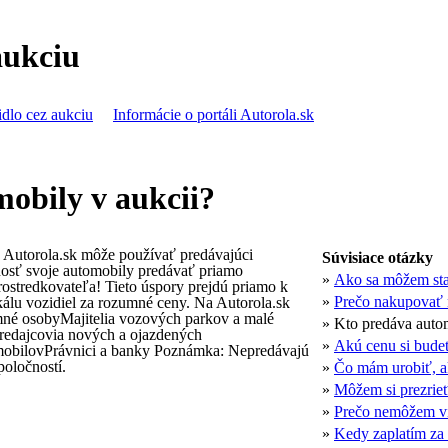
aukciu
idlo cez aukciu
Informácie o portáli Autorola.sk
obily v aukcii?
 Autorola.sk môže používať predávajúci
Súvisiace otázky
osť svoje automobily predávať priamo
»
Ako sa môžem st
prostredkovateľa! Tieto úspory prejdú priamo k
»
Prečo nakupovať 
álu vozidiel za rozumné ceny. Na Autorola.sk
mné osobyMajitelia vozových parkov a malé
»
Kto predáva autom
Predajcovia nových a ojazdených
»
Akú cenu si bude
mobilovPrávnici a banky Poznámka: Nepredávajú
poločností.
»
Čo mám urobiť, a
»
Môžem si prezrie
»
Prečo nemôžem vi
»
Kedy zaplatím za