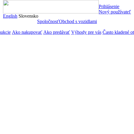
Prihlásenie
Nový používateľ
English
Slovensko
Spoločnosť
Obchod s vozidlami
aukcie
Ako nakupovať
Ako predávať
Výhody pre vás
Často kladené o