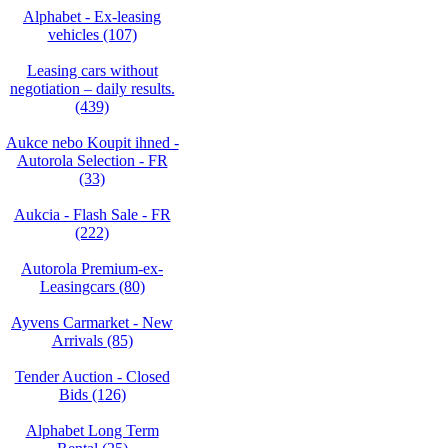
Alphabet - Ex-leasing
vehicles (107)
Leasing cars without
negotiation – daily results.
(439)
Aukce nebo Koupit ihned -
Autorola Selection - FR
(33)
Aukcia - Flash Sale - FR
(222)
Autorola Premium-ex-
Leasingcars (80)
Ayvens Carmarket - New
Arrivals (85)
Tender Auction - Closed
Bids (126)
Alphabet Long Term