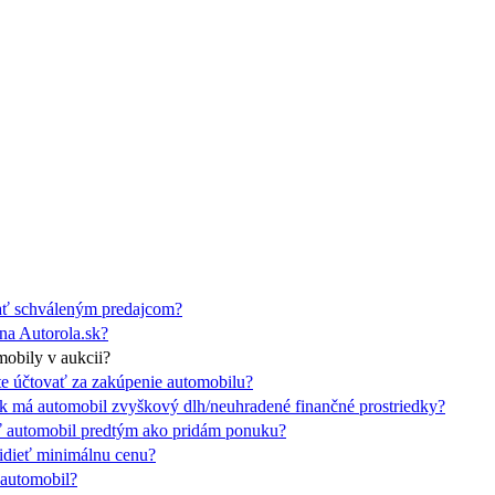
ať schváleným predajcom?
na Autorola.sk?
obily v aukcii?
te účtovať za zakúpenie automobilu?
k má automobil zvyškový dlh/neuhradené finančné prostriedky?
ť automobil predtým ako pridám ponuku?
dieť minimálnu cenu?
 automobil?