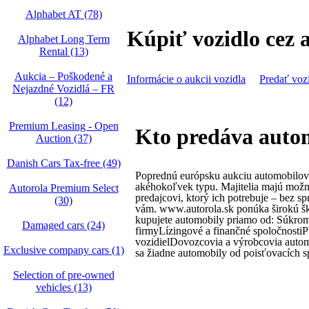
Alphabet AT (78)
Kúpiť vozidlo cez 
Alphabet Long Term
Rental (13)
Aukcia – Poškodené a
Informácie o aukcii vozidla
Predať voz
Nejazdné Vozidlá – FR
(12)
Premium Leasing - Open
Kto predáva autom
Auction (37)
Danish Cars Tax-free (49)
Poprednú európsku aukciu automobilov
akéhokoľvek typu. Majitelia majú možn
Autorola Premium Select
predajcovi, ktorý ich potrebuje – bez s
(30)
vám. www.autorola.sk ponúka širokú šk
kupujete automobily priamo od: Súkro
Damaged cars (24)
firmyLízingové a finančné spoločnosti
vozidielDovozcovia a výrobcovia auto
Exclusive company cars (1)
sa žiadne automobily od poisťovacích s
Selection of pre-owned
vehicles (13)