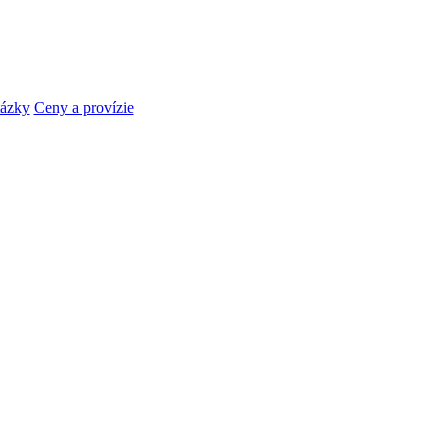
tázky
Ceny a provízie