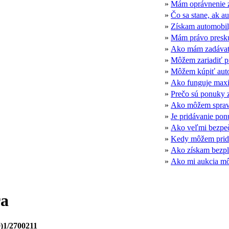
»
Mám oprávnenie z
»
Čo sa stane, ak a
»
Získam automobil,
»
Mám právo preskú
»
Ako mám zadáva
»
Môžem zariadiť p
»
Môžem kúpiť autom
»
Ako funguje max
»
Prečo sú ponuky z
»
Ako môžem spravo
»
Je pridávanie pon
»
Ako veľmi bezpeč
»
Kedy môžem prid
»
Ako získam bezpl
»
Ako mi aukcia môž
ra
0)1/2700211