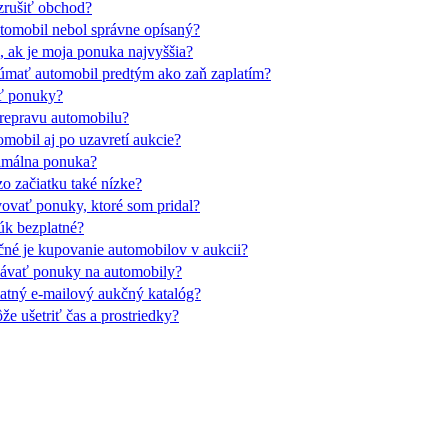
rušiť obchod?
utomobil nebol správne opísaný?
 ak je moja ponuka najvyššia?
mať automobil predtým ako zaň zaplatím?
ť ponuky?
repravu automobilu?
obil aj po uzavretí aukcie?
imálna ponuka?
o začiatku také nízke?
vať ponuky, ktoré som pridal?
úk bezplatné?
né je kupovanie automobilov v aukcii?
ávať ponuky na automobily?
atný e-mailový aukčný katalóg?
e ušetriť čas a prostriedky?